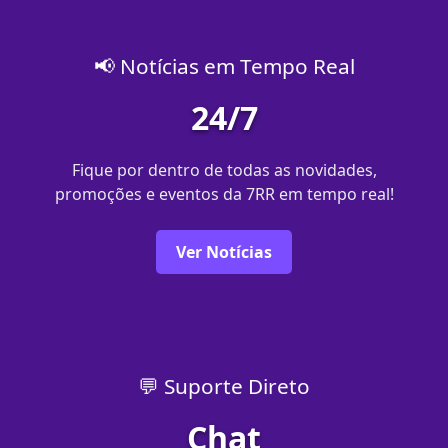
📢 Notícias em Tempo Real
24/7
Fique por dentro de todas as novidades,
promoções e eventos da 7RR em tempo real!
Ver Notícias
💬 Suporte Direto
Chat