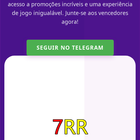
acesso a promoções incríveis e uma experiência
de jogo inigualável. Junte-se aos vencedores
agora!
SEGUIR NO TELEGRAM