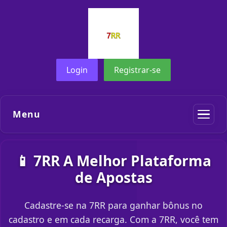
Login
Registrar-se
Menu
📱 7RR A Melhor Plataforma
de Apostas
Cadastre-se na 7RR para ganhar bônus no
cadastro e em cada recarga. Com a 7RR, você tem