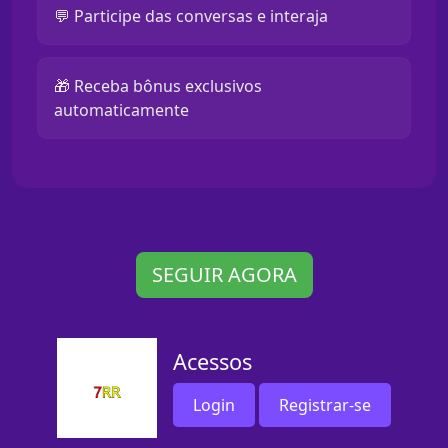
💬 Participe das conversas e interaja
🎁 Receba bônus exclusivos
automaticamente
SEGUIR AGORA
Acessos
Login
Registrar-se