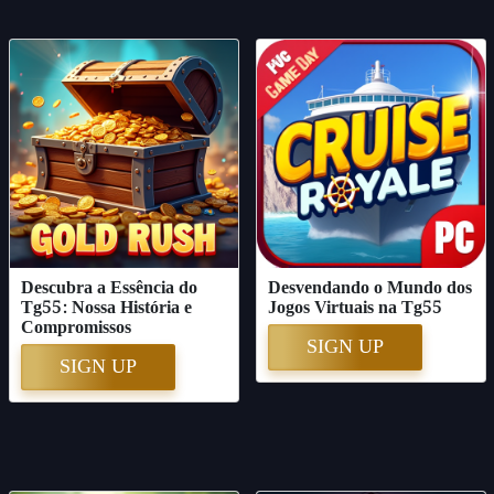
Descubra a Essência do
Desvendando o Mundo dos
Tg55: Nossa História e
Jogos Virtuais na Tg55
Compromissos
SIGN UP
SIGN UP