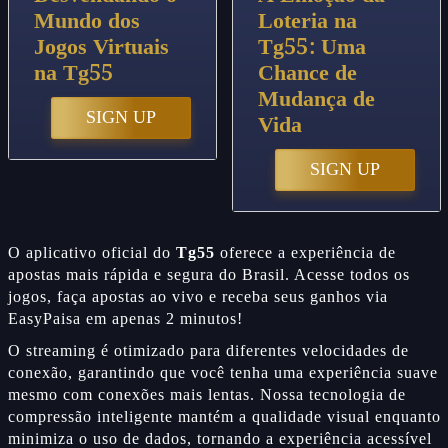
Mundo dos
Loteria na
Jogos Virtuais
Tg55: Uma
na Tg55
Chance de
Mudança de
SIGN UP
Vida
SIGN UP
O aplicativo oficial do
Tg55
oferece a experiência de
apostas mais rápida e segura do Brasil. Acesse todos os
jogos, faça apostas ao vivo e receba seus ganhos via
EasyPaisa em apenas 2 minutos!
O streaming é otimizado para diferentes velocidades de
conexão, garantindo que você tenha uma experiência suave
mesmo com conexões mais lentas. Nossa tecnologia de
compressão inteligente mantém a qualidade visual enquanto
minimiza o uso de dados, tornando a experiência acessível