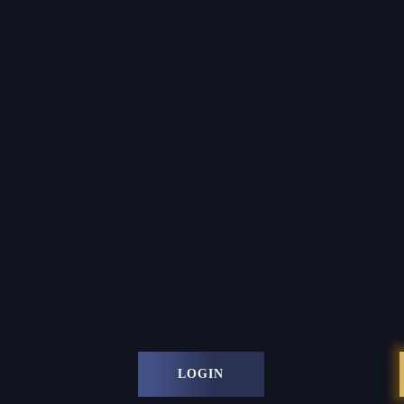
LOGIN