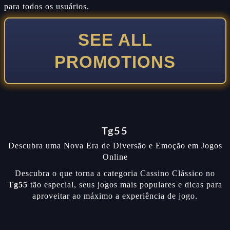
para todos os usuários.
SEE ALL
PROMOTIONS
Tg55
Descubra uma Nova Era de Diversão e Emoção em Jogos
Online
Descubra o que torna a categoria Cassino Clássico no
Tg55
tão especial, seus jogos mais populares e dicas para
aproveitar ao máximo a experiência de jogo.