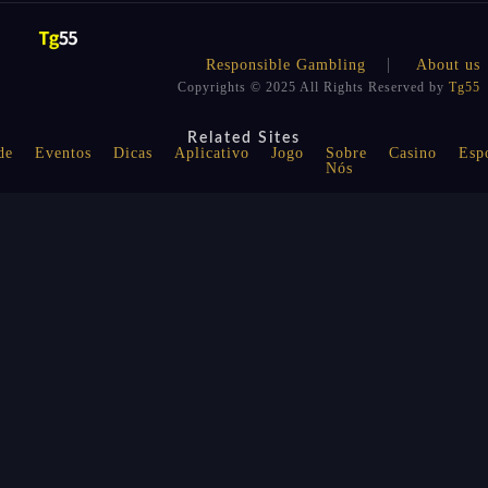
Responsible Gambling
About us
Copyrights © 2025 All Rights Reserved by
Tg55
Related Sites
de
Eventos
Dicas
Aplicativo
Jogo
Sobre
Casino
Esp
Nós